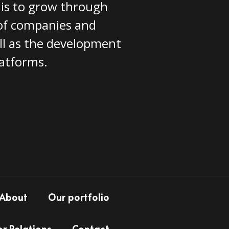
 is to grow through
 of companies and
ll as the development
latforms.
About
Our portfolio
or Relations
Contact