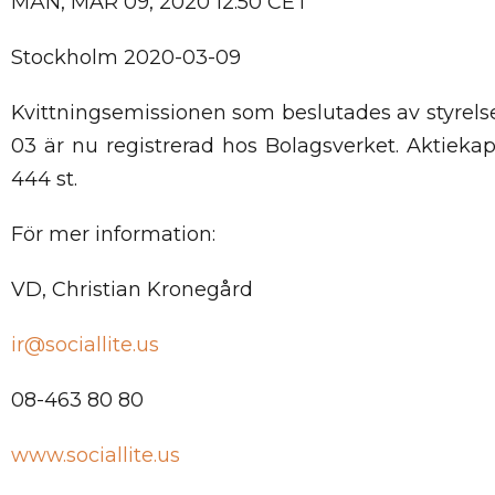
MÅN, MAR 09, 2020 12:50 CET
Stockholm 2020-03-09
Kvittningsemissionen som beslutades av styre
03 är nu registrerad hos Bolagsverket. Aktiekapi
444 st.
För mer information:
VD, Christian Kronegård
ir@sociallite.us
08-463 80 80
www.sociallite.us